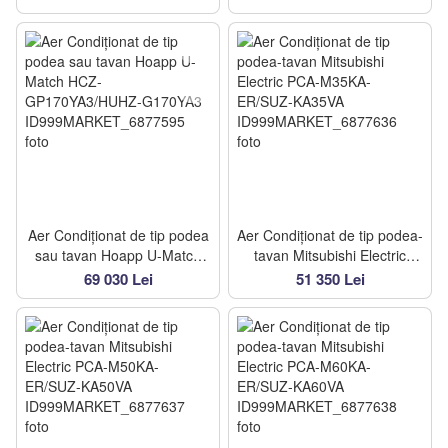
G92VA2
G135YA3
Aer Condiționat de tip podea
Aer Condiționat de tip podea-
sau tavan Hoapp U-Match
tavan Mitsubishi Electric
HCZ-GP170YA3/HUHZ-
PCA-M35KA-ER/SUZ-
69 030 Lei
51 350 Lei
G170YA3
KA35VA