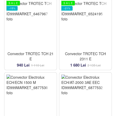
S A L E
S A L E
−15%
−21%
Convector TROTEC TCH 21
Convector TROTEC TCH
E
2311 E
940 Lei
1 680 Lei
1 110 Lei
2 135 Lei