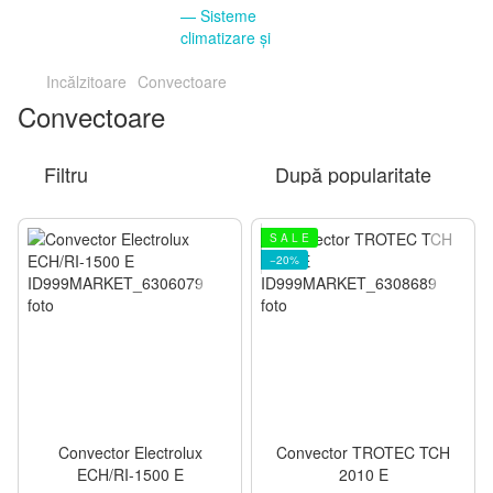
Incălzitoare
Convectoare
Convectoare
Filtru
După popularitate
S A L E
−20%
Convector Electrolux
Convector TROTEC TCH
ECH/RI-1500 E
2010 E