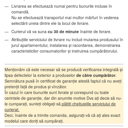
Livrarea se efectuează numai pentru bunurile incluse în
comandă.
Nu se efectuează transportul mai multor mărfuri în vederea
selectării uneia dintre ele la locul de livrare.
Curierul vă va suna
cu 30 de minute
înainte de livrare.
Atribuțiile serviciului de livrare nu includ mutarea produsului în
jurul apartamentului, instalarea și racordarea, demonstrarea
caracteristicilor consumatorilor și instruirea cumpărătorului.
Menționăm că este necesar să se producă verificarea integrală și
lipsa defectelor la exterior a produselor
de către cumpărător
.
Semnătura pusă în certificat de garanție atestă faptul că nu aveți
pretenții față de produs și vînzător.
În cazul în care bunurile sunt livrate și corespund cu toate
cerintele de garanție, dar din anumite motive Dvs ați decis să nu-
le cumparați, sunteți obligați să
plătiti cheltuielile serviciului de
curierat.
Deci, înainte de a trimite comanda, asigurați-vă că ați ales exact
modelul care doriți să cumpărați.