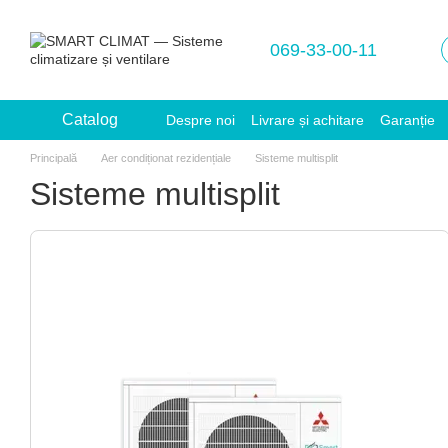
Mergi la conținutul principal
069-33-00-11
Catalog
Despre noi
Livrare și achitare
Garanție
Principală
Aer condiționat rezidențiale
Sisteme multisplit
Sisteme multisplit