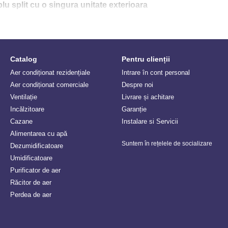
plu split cu o singura unitate exterioara
ri de birouri, aparatele de aer conditionat multisplit fac posibila instalarea pe o 
re sau exterioare este usor de ales pe aero-shop.ro, iar daca nu te descurci, suna 
Catalog
Pentru clienții
Aer condiționat rezidențiale
Intrare în cont personal
Aer condiționat comerciale
Despre noi
Ventilație
Livrare și achitare
Incălzitoare
Garanție
Сazane
Instalare si Servicii
Alimentarea cu apă
Suntem în rețelele de socializare
Dezumidificatoare
Umidificatoare
Purificator de aer
Răcitor de aer
Perdea de aer