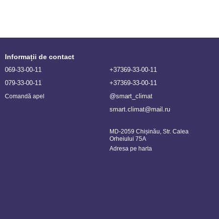
singura unitate exterioara a doua (dublu split), trei (triplu split) patru sau
pentru a discuta cazul tau cu un consultant tehnic.
Informații de contact
069-33-00-11
+37369-33-00-11
079-33-00-11
+37369-33-00-11
@smart_climat
Comandă apel
smart.climat@mail.ru
MD-2059 Chișinău, Str. Calea
Orheiului 75A
Adresa pe harta