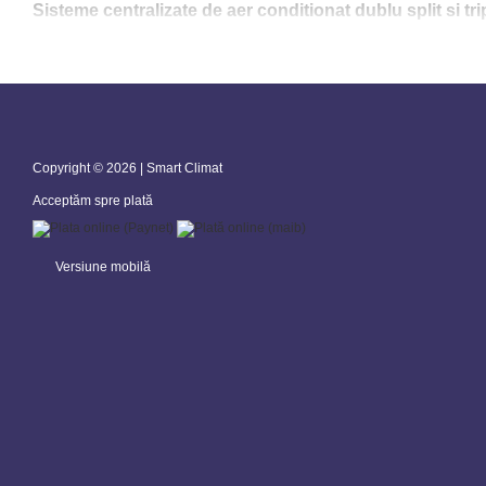
Sisteme centralizate de aer conditionat dublu split si tri
Cu mare aplicabilitate pentru ansambluri rezidentiale, case private sau cladi
chiar cinci unitati interioare de aer conditionat. Tipul unitatilor interioa
Copyright © 2026 | Smart Climat
Acceptăm spre plată
Versiune mobilă