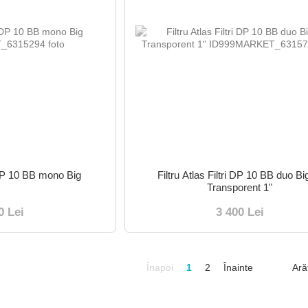
i DP 10 BB mono Big
Filtru Atlas Filtri DP 10 BB duo B
Transporent 1"
0 Lei
3 400 Lei
Înapoi
1
2
Înainte
Ară