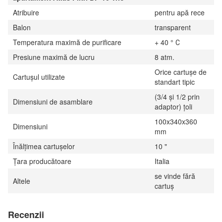
Atribuire
pentru apă rece
Balon
transparent
Temperatura maximă de purificare
+ 40 ° С
Presiune maximă de lucru
8 atm.
Orice cartuşe de
Cartuşul utilizate
standart tipic
(3/4 şi 1/2 prin
Dimensiuni de asamblare
adaptor) ţoli
100x340x360
Dimensiuni
mm
Înălţimea cartușelor
10 "
Țara producătoare
Italia
se vinde fără
Altele
cartuş
Recenzii