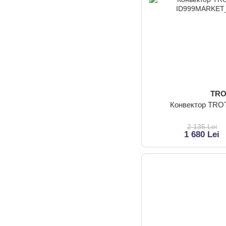
TR
Конвектор TRO
2 135 Lei
1 680 Lei