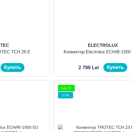
OTEC
ELECTROLUX
OTEC TCH 26 E
Конвектор Electrolux ECH/B-1500
Купить
Купить
2 799 Lei
S A L E
−17%