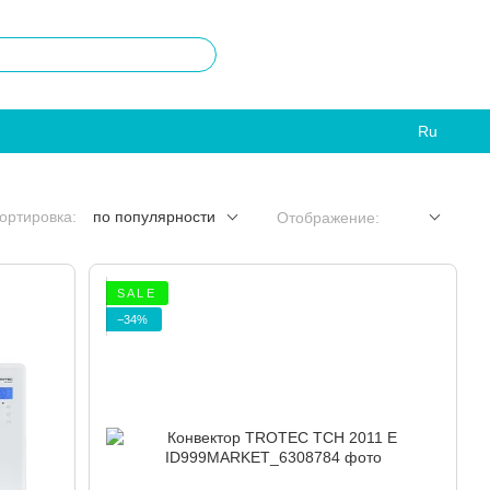
Ru
ортировка:
по популярности
Отображение:
S A L E
−34%