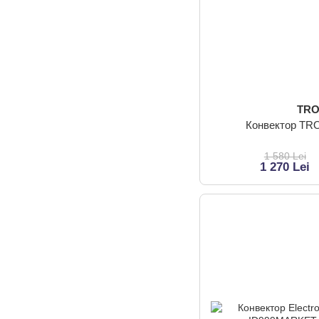
TR
Конвектор TR
1 580 Lei
1 270 Lei