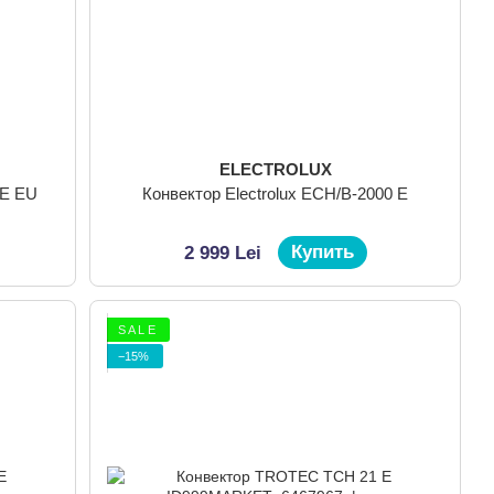
ELECTROLUX
 E EU
Конвектор Electrolux ECH/B-2000 E
Купить
2 999 Lei
S A L E
−15%