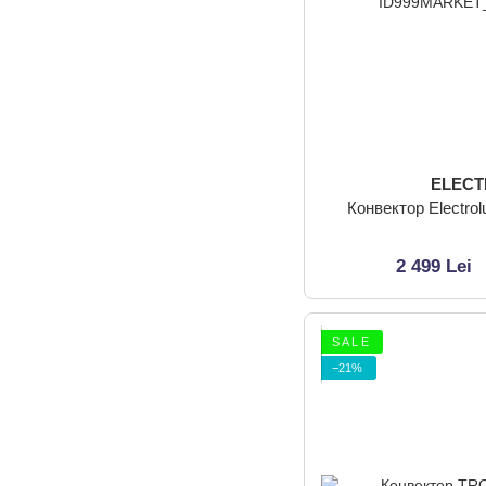
ELEC
Конвектор Electro
2 499 Lei
S A L E
−21%