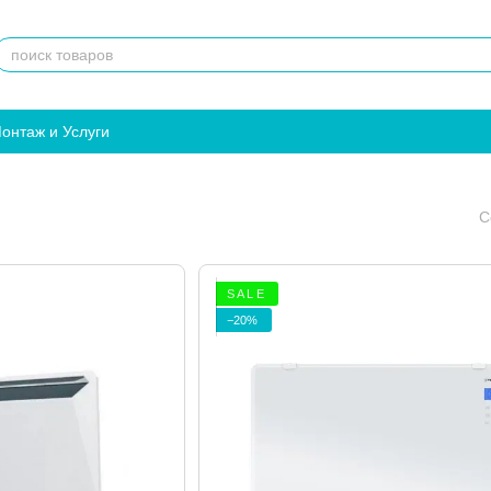
онтаж и Услуги
С
S A L E
−20%