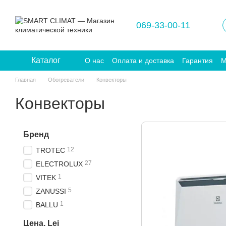
Перейти к основному контенту
069-33-00-11
Каталог
О нас
Оплата и доставка
Гарантия
М
Главная
Обогреватели
Конвекторы
Конвекторы
Бренд
12
TROTEC
27
ELECTROLUX
1
VITEK
5
ZANUSSI
1
BALLU
Цена, Lei