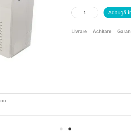
Adaugă î
Livrare
Achitare
Garan
nou