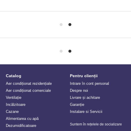
Catalog
Pentru clienții
Aer condiționat rezidențiale
Intrare în cont personal
Aer condiționat comerciale
Despre noi
Ventilație
Livrare și achitare
Incălzitoare
Garanție
Сazane
Instalare si Servicii
Alimentarea cu apă
Suntem în rețelele de socializare
Dezumidificatoare