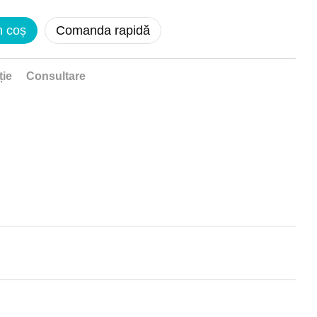
n coș
Comanda rapidă
ție
Consultare