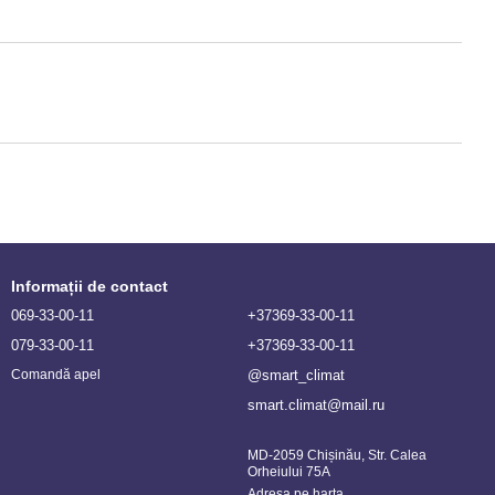
Informații de contact
069-33-00-11
+37369-33-00-11
079-33-00-11
+37369-33-00-11
@smart_climat
Comandă apel
smart.climat@mail.ru
MD-2059 Chișinău, Str. Calea
Orheiului 75A
Adresa pe harta