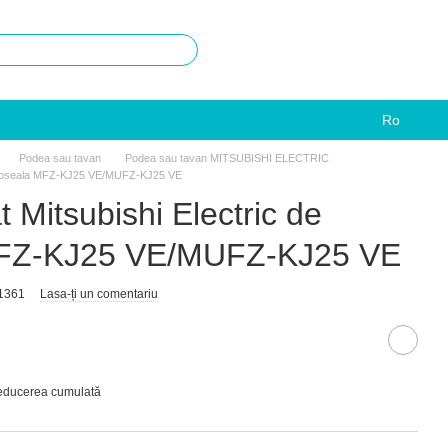
Ro
Podea sau tavan
Podea sau tavan MITSUBISHI ELECTRIC
pardoseala MFZ-KJ25 VE/MUFZ-KJ25 VE
t Mitsubishi Electric de
MFZ-KJ25 VE/MUFZ-KJ25 VE
1361
Lasa-ți un comentariu
reducerea cumulată