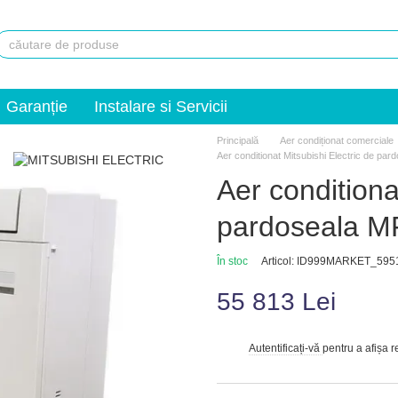
Garanție
Instalare si Servicii
Principală
Aer condiționat comerciale
Aer conditionat Mitsubishi Electric de 
Aer conditiona
pardoseala 
În stoc
Articol: ID999MARKET_595
55 813 Lei
Autentificați-vă
pentru a afișa 
%