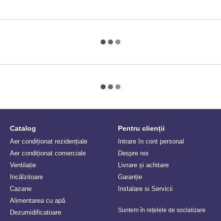
Catalog
Pentru clienții
Aer condiționat rezidențiale
Intrare în cont personal
Aer condiționat comerciale
Despre noi
Ventilație
Livrare și achitare
Incălzitoare
Garanție
Сazane
Instalare si Servicii
Alimentarea cu apă
Suntem în rețelele de socializare
Dezumidificatoare