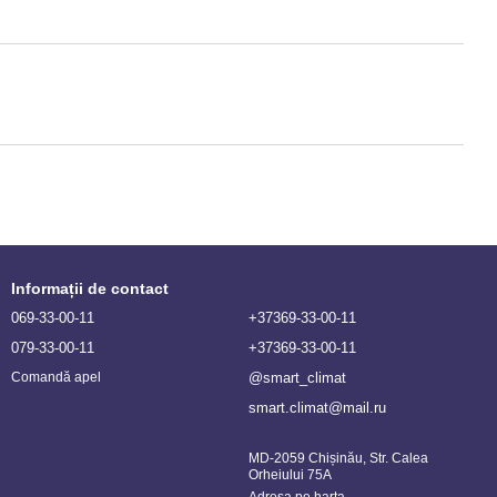
Informații de contact
069-33-00-11
+37369-33-00-11
079-33-00-11
+37369-33-00-11
@smart_climat
Comandă apel
smart.climat@mail.ru
MD-2059 Chișinău, Str. Calea
Orheiului 75A