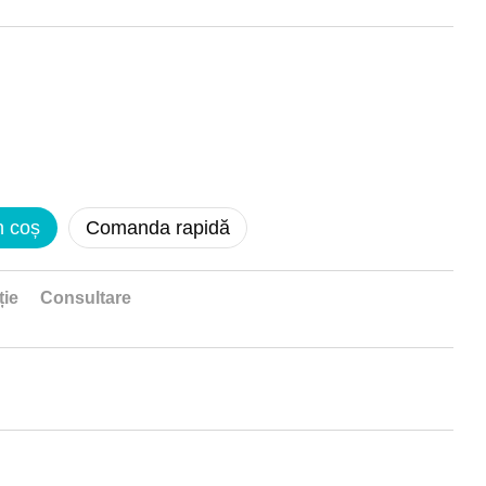
n coș
Comanda rapidă
ție
Consultare