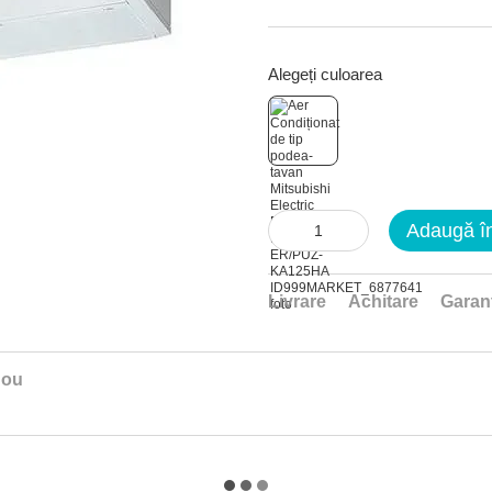
Alegeți culoarea
Adaugă î
Livrare
Achitare
Garan
nou