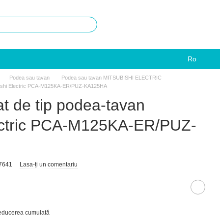
Ro
Podea sau tavan
Podea sau tavan MITSUBISHI ELECTRIC
subishi Electric PCA-M125KA-ER/PUZ-KA125HA
at de tip podea-tavan
lectric PCA-M125KA-ER/PUZ-
7641
Lasa-ți un comentariu
reducerea cumulată