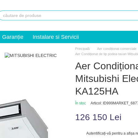
Garanție
Instalare si Servicii
Principală
Aer condiționat comerciale
Aer Condiționat de tip podea-tavan Mit
Aer Condițion
Mitsubishi E
KA125HA
În stoc
Articol: ID999MARKET_687
126 150 Lei
Autentificați-vă
pentru a afișa 
%