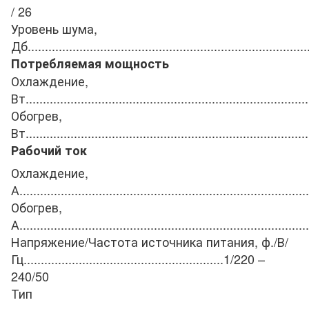
/ 26
Уровень шума,
Дб
.................................................................................
Потребляемая мощность
Охлаждение,
Вт
..................................................................................
Обогрев,
Вт
..................................................................................
Рабочий ток
Охлаждение,
А
....................................................................................
Обогрев,
А
....................................................................................
Напряжение/Частота источника питания, ф./В/
Гц
..........................................................
1/220 –
240/50
Тип