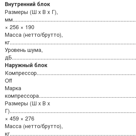
Внутренний блок
Размеры (Ш x В x Г),
мм
.................................................................................
× 256 × 190
Масса (нетто/брутто),
кг
...................................................................................
Уровень шума,
дБ
.................................................................................
Наружный блок
Компрессор
.................................................................
Off
Марка
компрессора
................................................................
Размеры (Ш x В x
Г)
...................................................................................
× 459 × 276
Масса (нетто/брутто),
кг
...................................................................................