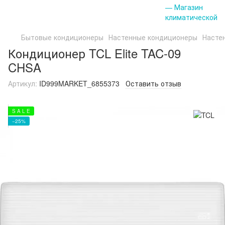
Бытовые кондиционеры
Настенные кондиционеры
Насте
Кондиционер TCL Elite TAC-09
CHSA
Артикул:
ID999MARKET_6855373
Оставить отзыв
S A L E
−25%