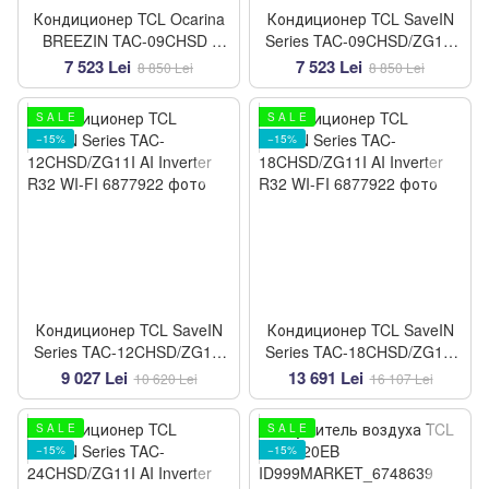
Кондиционер TCL Ocarina
Кондиционер TCL SaveIN
BREEZIN TAC-09CHSD /
Series TAC-09CHSD/ZG11I
TPH21IF
AI Inverter R32 WI-FI
7 523 Lei
7 523 Lei
8 850 Lei
8 850 Lei
S A L E
S A L E
−15%
−15%
Кондиционер TCL SaveIN
Кондиционер TCL SaveIN
Series TAC-12CHSD/ZG11I
Series TAC-18CHSD/ZG11I
AI Inverter R32 WI-FI
AI Inverter R32 WI-FI
9 027 Lei
13 691 Lei
10 620 Lei
16 107 Lei
S A L E
S A L E
−15%
−15%