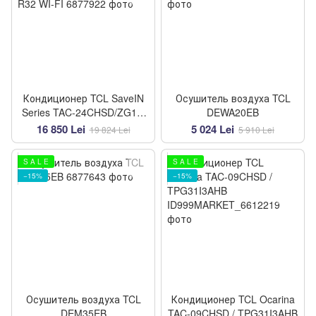
Кондиционер TCL SaveIN
Осушитель воздуха TCL
Series TAC-24CHSD/ZG11I
DEWA20EB
AI Inverter R32 WI-FI
16 850 Lei
5 024 Lei
19 824 Lei
5 910 Lei
S A L E
S A L E
−15%
−15%
Осушитель воздуха TCL
Кондиционер TCL Ocarina
DEM35EB
TAC-09CHSD / TPG31I3AHB