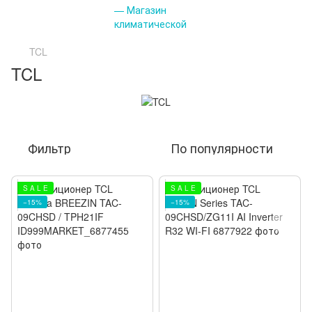
TCL
TCL
Фильтр
По популярности
S A L E
S A L E
−15%
−15%