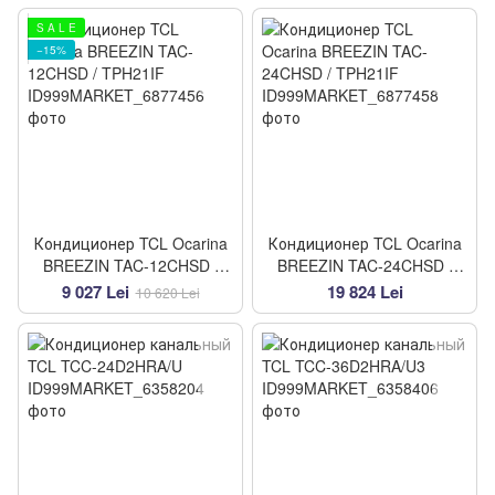
S A L E
−15%
Кондиционер TCL Ocarina
Кондиционер TCL Ocarina
BREEZIN TAC-12CHSD /
BREEZIN TAC-24CHSD /
TPH21IF
TPH21IF
9 027 Lei
19 824 Lei
10 620 Lei