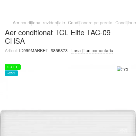
Aer condiționat rezidențiale
Condiționere pe perete
Condițione
Aer conditionat TCL Elite TAC-09
CHSA
Articol:
ID999MARKET_6855373
Lasa-ți un comentariu
S A L E
−25%