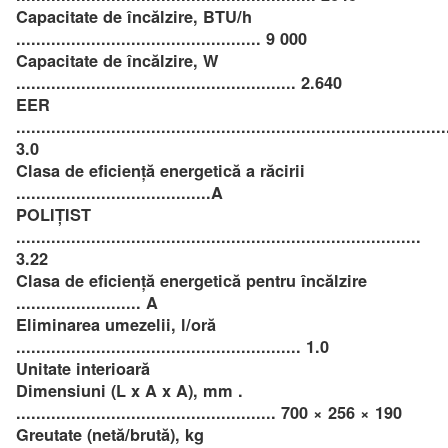
Capacitate de încălzire, BTU/h
................................................. 9 000
Capacitate de încălzire, W
........................................................ 2.640
EER
......................................................................................
3.0
Clasa de eficiență energetică a răcirii
.......................................A
POLIȚIST
.................................................................................
3.22
Clasa de eficiență energetică pentru încălzire
......................... A
Eliminarea umezelii, l/oră
......................................................... 1.0
Unitate interioară
Dimensiuni (L x A x A), mm .
.................................................... 700 × 256 × 190
Greutate (netă/brută), kg