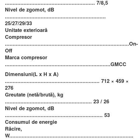
.......................................................... 7/8,5
Nivel de zgomot, dB
.................................................................
25/27/29/33
Unitate exterioară
Compresor
................................................................................On-
Off
Marca compresor
....................................................................GMCC
Dimensiuni(L x H x A)
............................................................. 712 × 459 ×
276
Greutate (netă/brută), kg
........................................................ 23 / 26
Nivel de zgomot, dB
............................................................... 53
Consumul de energie
Răcire,
W................................................................................