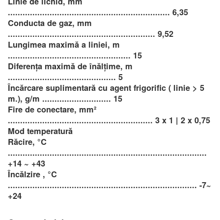
Linie de lichid, mm
.................................................................. 6,35
Conducta de gaz, mm
............................................................ 9,52
Lungimea maximă a liniei, m
.................................................. 15
Diferența maximă de înălțime, m
............................................ 5
Încărcare suplimentară cu agent frigorific ( linie > 5
m.), g/m ............................ 15
Fire de conectare, mm²
........................................................... 3 x 1 | 2 x 0,75
Mod temperatură
Răcire, °C
.................................................................................
+14 ~ +43
Încălzire , °C
............................................................................. -7~
+24