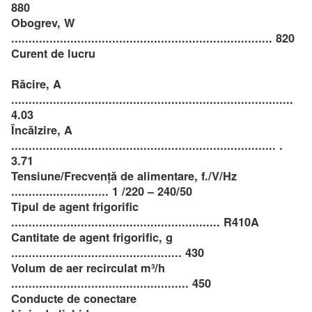
880
Obogrev, W
........................................................................... 820
Curent de lucru
Răcire, A
.................................................................................
4.03
Încălzire, A
............................................................................ .
3.71
Tensiune/Frecvență de alimentare, f./V/Hz
............................ 1 /220 – 240/50
Tipul de agent frigorific
............................................................ R410A
Cantitate de agent frigorific, g
................................................. 430
Volum de aer recirculat m³/h
................................................... 450
Conducte de conectare