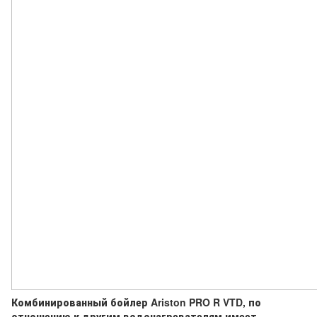
Комбинированный бойлер Ariston PRO R VTD, по
отношению к другим водонагревателям имеет