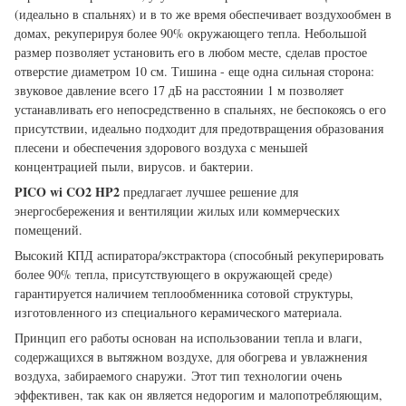
(идеально в спальнях) и в то же время обеспечивает воздухообмен в
домах, рекуперируя более 90% окружающего тепла. Небольшой
размер позволяет установить его в любом месте, сделав простое
отверстие диаметром 10 см. Тишина - еще одна сильная сторона:
звуковое давление всего 17 дБ на расстоянии 1 м позволяет
устанавливать его непосредственно в спальнях, не беспокоясь о его
присутствии, идеально подходит для предотвращения образования
плесени и обеспечения здорового воздуха с меньшей
концентрацией пыли, вирусов. и бактерии.
PICO wi CO2 HP2
предлагает лучшее решение для
энергосбережения и вентиляции жилых или коммерческих
помещений.
Высокий КПД аспиратора/экстрактора (способный рекуперировать
более 90% тепла, присутствующего в окружающей среде)
гарантируется наличием теплообменника сотовой структуры,
изготовленного из специального керамического материала.
Принцип его работы основан на использовании тепла и влаги,
содержащихся в вытяжном воздухе, для обогрева и увлажнения
воздуха, забираемого снаружи. Этот тип технологии очень
эффективен, так как он является недорогим и малопотребляющим,