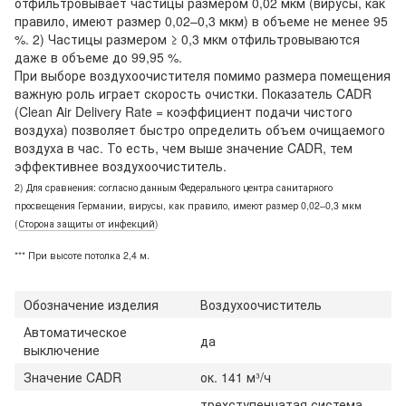
отфильтровывает частицы размером 0,02 мкм (вирусы, как
правило, имеют размер 0,02–0,3 мкм) в объеме не менее 95
%. 2) Частицы размером ≥ 0,3 мкм отфильтровываются
даже в объеме до 99,95 %.
При выборе воздухоочистителя помимо размера помещения
важную роль играет скорость очистки. Показатель CADR
(Clean Air Delivery Rate = коэффициент подачи чистого
воздуха) позволяет быстро определить объем очищаемого
воздуха в час. То есть, чем выше значение CADR, тем
эффективнее воздухоочиститель.
2) Для сравнения: согласно данным Федерального центра санитарного
просвещения Германии, вирусы, как правило, имеют размер 0,02–0,3 мкм
(
Сторона защиты от инфекций
)
*** При высоте потолка 2,4 м.
Обозначение изделия
Воздухоочиститель
Автоматическое
да
выключение
Значение CADR
ок. 141 м³/ч
трехступенчатая система