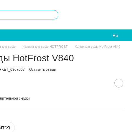
Ru
ы для воды
Кулеры для воды HOTFROST
Кулер для воды HotFrost V840
ды HotFrost V840
ARKET_6307067
Оставить отзыв
пительной скидки
ится