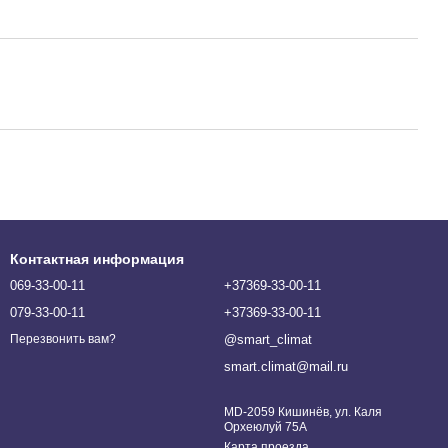
Контактная информация
069-33-00-11
+37369-33-00-11
079-33-00-11
+37369-33-00-11
@smart_climat
Перезвонить вам?
smart.climat@mail.ru
MD-2059 Кишинёв, ул. Каля
Орхеюлуй 75A
Карта проезда