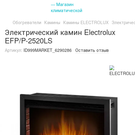
Обогреватели
Камины
Камины ELECTROLUX
Электричес
Электрический камин Electrolux
EFP/P-2520LS
Артикул:
ID999MARKET_6290286
Оставить отзыв