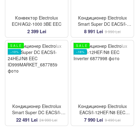
Конвектор Electrolux
Кондиционер Electrolux
ECH/AG2-1000 3BE EEC
Smart Super DC EACS/I-
09HEJ/N8 EEC
2 399 Lei
8 991 Lei
9 990 Lei
S A L E
S A L E
−10%
−16%
Кондиционер Electrolux
Кондиционер Electrolux
Smart Super DC EACS/I-
EACS/I-12HEF/N8 EEC
24HEJ/N8 EEC
Inverter
22 491 Lei
7 990 Lei
24 990 Lei
9 490 Lei