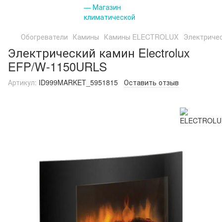
Обогреватели
Камины
Камины ELECTROLUX
Электричес
Электрический камин Electrolux
EFP/W-1150URLS
Артикул:
ID999MARKET_5951815
Оставить отзыв