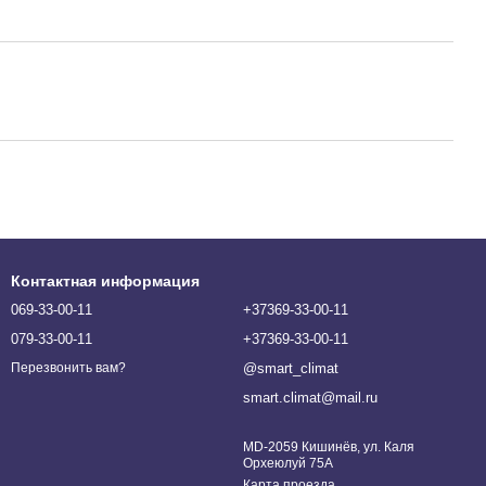
Контактная информация
069-33-00-11
+37369-33-00-11
079-33-00-11
+37369-33-00-11
@smart_climat
Перезвонить вам?
smart.climat@mail.ru
MD-2059 Кишинёв, ул. Каля
Орхеюлуй 75A
Карта проезда