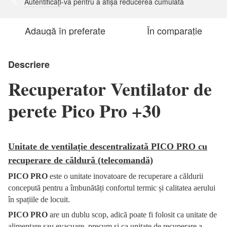
Autentificați-vă
pentru a afișa reducerea cumulată
%
Adaugă în preferate
În comparație
Descriere
Recuperator Ventilator de
perete Pico Pro +30
Unitate de ventilație descentralizată PICO PRO cu
recuperare de căldură (telecomandă)
PICO PRO
este o unitate inovatoare de recuperare a căldurii
concepută pentru a îmbunătăți confortul termic și calitatea aerului
în spațiile de locuit.
PICO PRO
are un dublu scop, adică poate fi folosit ca unitate de
alimentare sau evacuare, precum și ca unitate de recuperare a