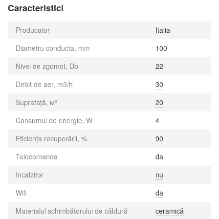
Caracteristici
Producator
Italia
Diametru conducta, mm
100
Nivel de zgomot, Db
22
Debit de aer, m3/h
30
Suprafață, м²
20
Consumul de energie, W
4
Eficiența recuperării, %
90
Telecomanda
da
Incalzitor
nu
Wifi
da
Materialul schimbătorului de căldură
ceramică