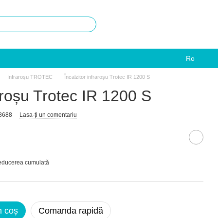
Ro
Infraroșu TROTEC
Încalzitor infraroșu Trotec IR 1200 S
raroșu Trotec IR 1200 S
8688
Lasa-ți un comentariu
reducerea cumulată
n coș
Comanda rapidă