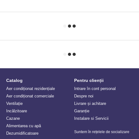
Catalog
Pentru clienții
Aer condiționat rezidențiale
Intrare în cont personal
Aer condiționat comerciale
Despre noi
Ventilație
Livrare și achitare
Incălzitoare
Garanție
Сazane
Instalare si Servicii
Alimentarea cu apă
Suntem în rețelele de socializare
Dezumidificatoare