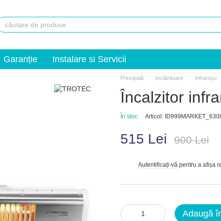
Garanție
Instalare si Servicii
Principală
Incălzitoare
Infraroșu
Încalzitor inf
În stoc
Articol: ID999MARKET_630
515 Lei
900 Lei
Autentificați-vă
pentru a afișa 
%
Adaugă î