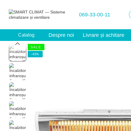
Mergi la conținutul principal
069-33-00-11
Despre noi
Livrare și achitare
Catalog
S A L E
−43%