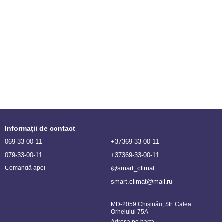
Informații de contact
069-33-00-11
+37369-33-00-11
079-33-00-11
+37369-33-00-11
@smart_climat
Comandă apel
smart.climat@mail.ru
MD-2059 Chișinău, Str. Calea
Orheiului 75A
Adresa pe harta