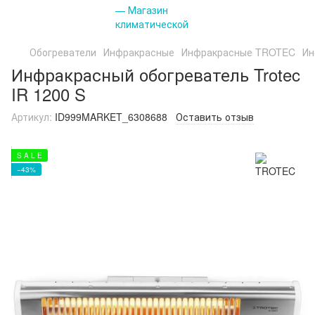
Обогреватели
Инфракрасные
Инфракрасные TROTEC
Ин
Инфракрасный обогреватель Trotec
IR 1200 S
Артикул:
ID999MARKET_6308688
Оставить отзыв
S A L E
−43%