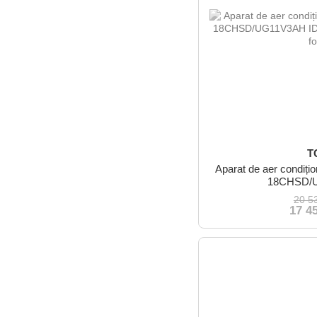
T
Aparat de aer condiț
18CHSD/
20 5
17 4