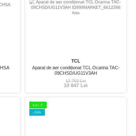
TCL
 CHSA
Aparat de aer condiționat TCL Ocarina TAC-
09CHSD/UG11V3AH
12 762 Lei
10 847 Lei
S A L E
−15%