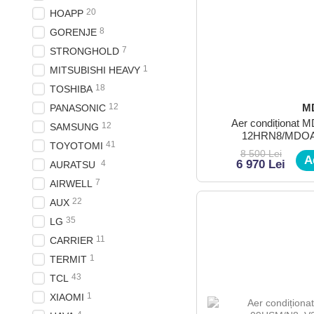
20
HOAPP
8
GORENJE
7
STRONGHOLD
1
MITSUBISHI HEAVY
18
TOSHIBA
12
M
PANASONIC
Aer condiționat
12
SAMSUNG
12HRN8/MDOA
41
TOYOTOMI
8 500 Lei
A
6 970 Lei
4
AURATSU
7
AIRWELL
22
AUX
35
LG
11
CARRIER
1
TERMIT
43
TCL
1
XIAOMI