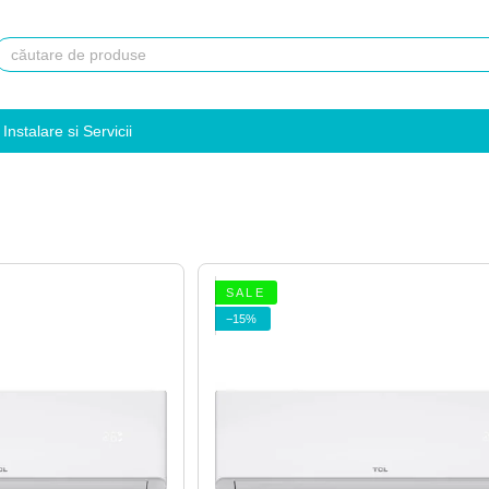
Instalare si Servicii
S A L E
−15%