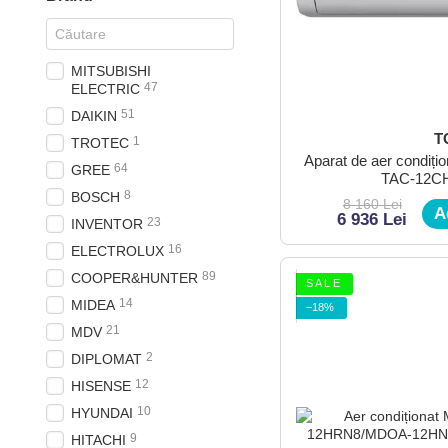
MITSUBISHI
47
ELECTRIC
51
DAIKIN
T
1
TROTEC
Aparat de aer condiți
64
GREE
TAC-12C
8
BOSCH
8 160 Lei
A
6 936 Lei
23
INVENTOR
16
ELECTROLUX
89
COOPER&HUNTER
S A L E
14
MIDEA
−18%
21
MDV
2
DIPLOMAT
12
HISENSE
10
HYUNDAI
9
HITACHI