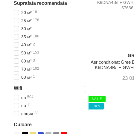
Suprafata recomandata
18
20 м²
178
25 м²
1
30 м²
186
35 м²
2
40 м²
153
50 м²
G
3
60 м²
Aer conditionat Gr
K6DNA4B/I + GW
102
70 м²
1
80 м²
23 0
Wifi
504
da
S A L E
11
nu
−20%
38
опция
Culoare