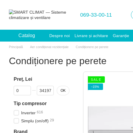
Mergi la conținutul principal
069-33-00-11
Catalog
Despre noi
Livrare și achitare
Garanție
Principală
Aer condiționat rezidențiale
Condiționere pe perete
Condiționere pe perete
Preț, Lei
S A L E
−15%
De la Preț, Lei
Până la Preț, Lei
OK
Tip compresor
616
Inverter
29
Simplu (on/off)
Brand