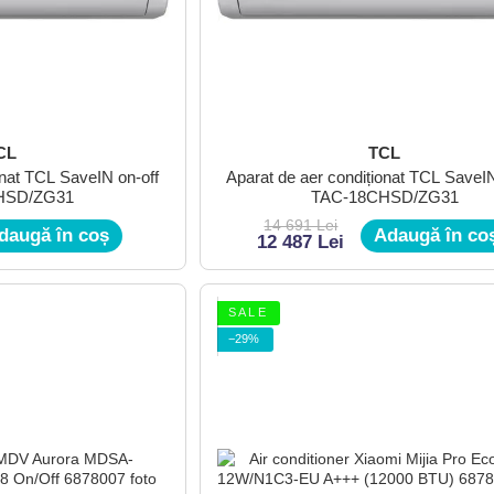
CL
TCL
onat TCL SaveIN on-off
Aparat de aer condiționat TCL SaveIN
HSD/ZG31
TAC-18CHSD/ZG31
14 691 Lei
daugă în coș
Adaugă în co
12 487 Lei
S A L E
−29%