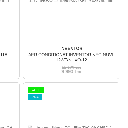
INVENTOR
G11A-
AER CONDITIONAT INVENTOR NEO NUVI-
12WF/NUVO-12
11 100 Lei
9 990 Lei
S A L E
−25%