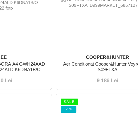
REE
COOPER&HUNTER
ee BORA A4 GWH24AAD
Aer Conditionat Cooper&Hunter Vey
H24ALD K6DNA1B/O
S09FTXA
10 Lei
9 186 Lei
S A L E
−25%