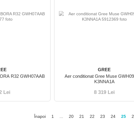
REE
GREE
ee BORA R32 GWH07AAB
Aer conditionat Gree Muse GWH0
K3NNA1A
2 Lei
8 319 Lei
Înapoi
1
...
20
21
22
23
24
25
2