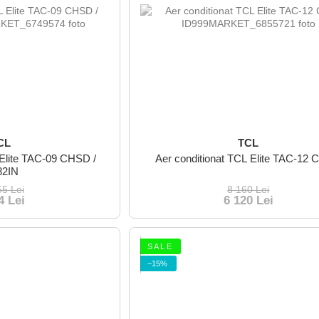
CL
TCL
 Elite TAC-09 CHSD /
Aer conditionat TCL Elite TAC-12
82IN
55 Lei
8 160 Lei
4 Lei
6 120 Lei
S A L E
−15%