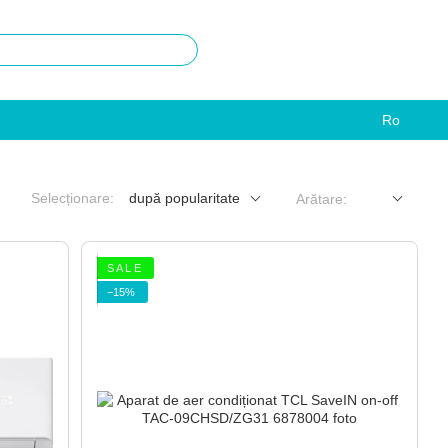
Ro
Selecționare:
după popularitate
Arătare:
S A L E
−15%