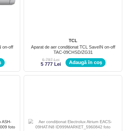
TCL
 on-off
Aparat de aer condiționat TCL SaveIN on-off
TAC-09CHSD/ZG31
6 797 Lei
ș
Adaugă în coș
5 777 Lei