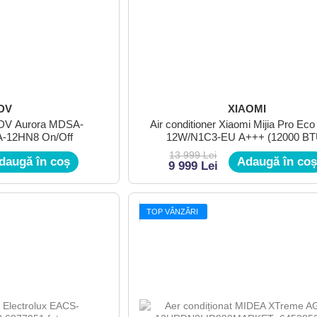
DV
XIAOMI
 MDV Aurora MDSA-
Air conditioner Xiaomi Mijia Pro Ec
-12HN8 On/Off
12W/N1C3-EU A+++ (12000 BT
13 999 Lei
daugă în coș
Adaugă în coș
9 999 Lei
TOP VÂNZĂRI