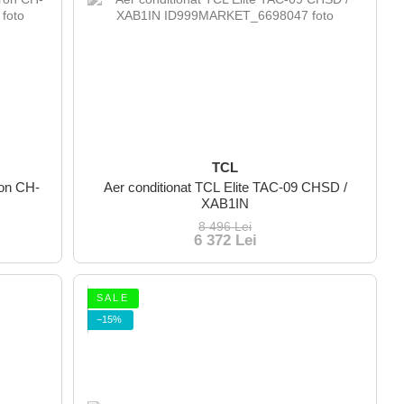
TCL
ron CH-
Aer conditionat TCL Elite TAC-09 CHSD /
XAB1IN
8 496 Lei
6 372 Lei
S A L E
−15%