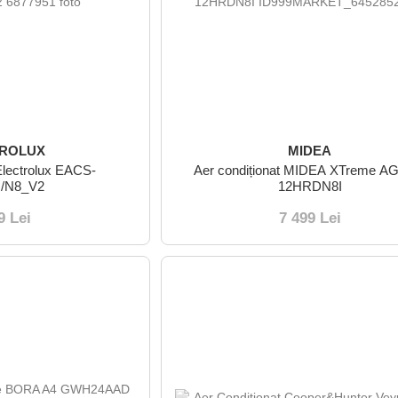
TROLUX
MIDEA
 Electrolux EACS-
Aer condiționat MIDEA XTreme A
/N8_V2
12HRDN8I
9 Lei
7 499 Lei