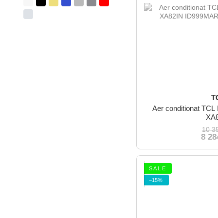
T
Aer conditionat TCL
XA
10 3
8 28
S A L E
−15%