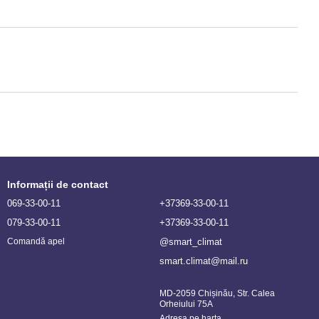
Informații de contact
069-33-00-11
+37369-33-00-11
079-33-00-11
+37369-33-00-11
@smart_climat
Comandă apel
smart.climat@mail.ru
MD-2059 Chișinău, Str. Calea
Orheiului 75A
Adresa pe harta