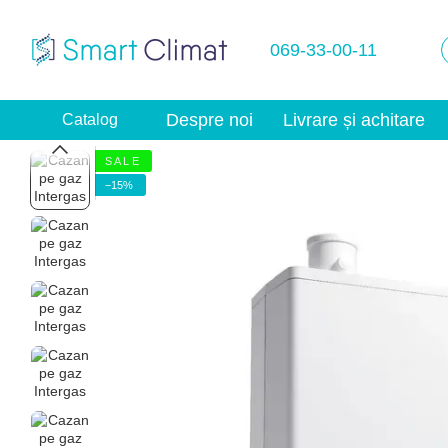
Mergi la conținutul principal
069-33-00-11
Despre noi
Livrare și achitare
Catalog
S A L E
−15%