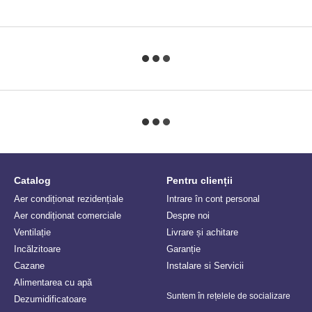
Catalog
Pentru clienții
Aer condiționat rezidențiale
Intrare în cont personal
Aer condiționat comerciale
Despre noi
Ventilație
Livrare și achitare
Incălzitoare
Garanție
Сazane
Instalare si Servicii
Alimentarea cu apă
Suntem în rețelele de socializare
Dezumidificatoare