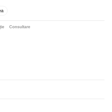
ea
ție
Consultare