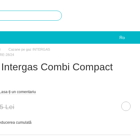
Ro
z
Cazane pe gaz INTERGAS
HRE-28/24
 Intergas Combi Compact
Lasa-ți un comentariu
5 Lei
reducerea cumulată