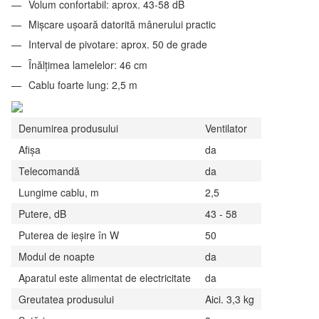
Volum confortabil: aprox. 43-58 dB
Mișcare ușoară datorită mânerului practic
Interval de pivotare: aprox. 50 de grade
Înălțimea lamelelor: 46 cm
Cablu foarte lung: 2,5 m
Denumirea produsului
Ventilator
Afişa
da
Telecomandă
da
Lungime cablu, m
2,5
Putere, dB
43 - 58
Puterea de ieșire în W
50
Modul de noapte
da
Aparatul este alimentat de electricitate
da
Greutatea produsului
Aici. 3,3 kg