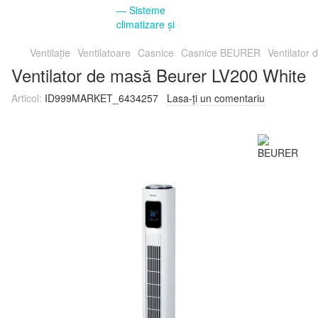
Ventilație
Ventilatoare
Casnice
Casnice BEURER
Ventilator
Ventilator de masă Beurer LV200 White
Articol:
ID999MARKET_6434257
Lasa-ți un comentariu