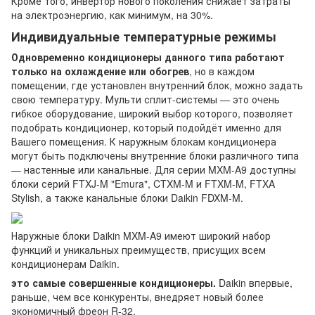
Кроме того, инвертор нового поколения снижает затраты
на электроэнергию, как минимум, на 30%.
Индивидуальные температурные режимы
Одновременно кондиционеры данного типа работают
только на охлаждение или обогрев
, но в каждом
помещении, где установлен внутренний блок, можно задать
свою температуру. Мульти сплит-системы — это очень
гибкое оборудование, широкий выбор которого, позволяет
подобрать кондиционер, который подойдёт именно для
Вашего помещения. К наружным блокам кондиционера
могут быть подключены внутренние блоки различного типа
— настенные или канальные. Для серии MXM-A9 доступны
блоки серий FTXJ-M "Emura", CTXM-M и FTXM-M, FTXA
Stylish, а также канальные блоки Daikin FDXM-M.
Наружные блоки Daikin MXM-A9 имеют широкий набор
функций и уникальных преимуществ, присущих всем
кондиционерам Daikin.
это самые совершенные кондиционеры.
Daikin впервые,
раньше, чем все конкуренты, внедряет новый более
экономичный фреон R-32.