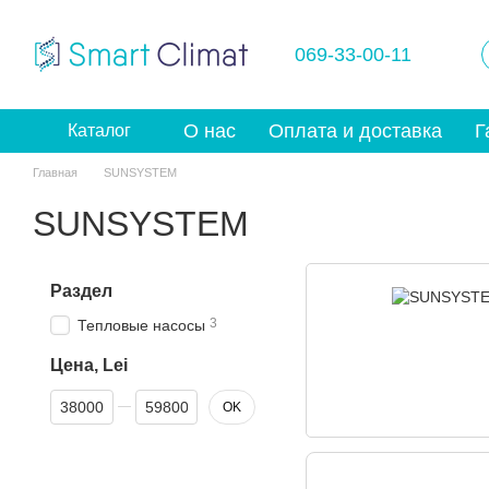
Перейти к основному контенту
069-33-00-11
О нас
Оплата и доставка
Г
Каталог
Главная
SUNSYSTEM
SUNSYSTEM
Раздел
3
Тепловые насосы
Цена, Lei
От Цена, Lei
До Цена, Lei
OK