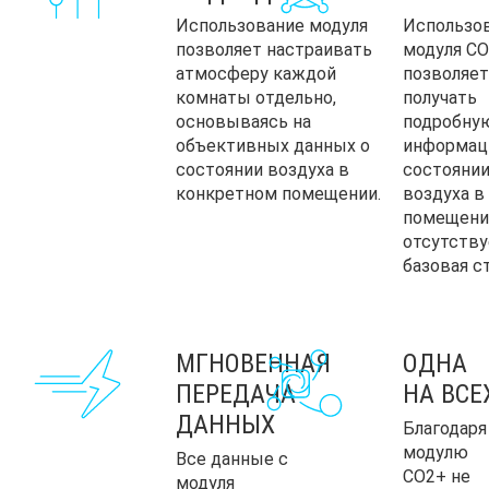
Использование модуля
Использо
позволяет настраивать
модуля C
атмосферу каждой
позволяет
комнаты отдельно,
получать
основываясь на
подробну
объективных данных о
информац
состоянии воздуха в
состояни
конкретном помещении.
воздуха в
помещения
отсутству
базовая с
МГНОВЕННАЯ
ОДНА
ПЕРЕДАЧА
НА ВСЕ
ДАННЫХ
Благодаря
модулю
Все данные с
CO2+ не
модуля