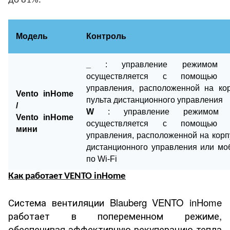
до 81%.
Модель
Контроль
_
: управление режимом ра
осуществляется с помощью 
управления, расположенной на кор
Vento inHome
пульта дистанционного управления
/
W
: управление режимом р
Vento inHome
осуществляется с помощью 
мини
управления, расположенной на корпу
дистанционного управления или мо
по Wi-Fi
Как работает
VENTO
inHome
Система вентиляции Blauberg VENTO inHome
работает в попеременном режиме,
обеспечивая эффективную рекуперацию тепла