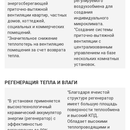
регулируемого
энергосберегающей
воздухообмена для
приточно-вытяжной
создания
вентиляции квартир, частных
индивидуального
домов, коттеджей,
микроклимата.
социальных и коммерческих
*
Создание системы
помещений.
приточно-вытяжной
*
Значительное снижение
вентиляции с
теплопотерь на вентиляцию
централизованным
помещения за счет возврата
управлением на базе
тепла.
нескольких комнатных
установок.
РЕГЕНЕРАЦИЯ ТЕПЛА И ВЛАГИ
*Благодаря ячеистой
структуре регенератор
*В установке применяется
имеет большую площадь
высокотехнологичный
поверхности теплообмена
керамический аккумулятор
и высокий КПД.
энергии (регенератор) с
Обладает высокими
эффективностью
теплопроводящими и
регенерации до 90%.