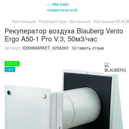
Вентиляция
Рекуператоры
Настенные
Настенные BLAU
Рекуператор воздуха Blauberg Vento
Ergo A50-1 Pro V.3, 50м3/час
Артикул:
ID999MARKET_6256363
Оставить отзыв
S A L E
−5%