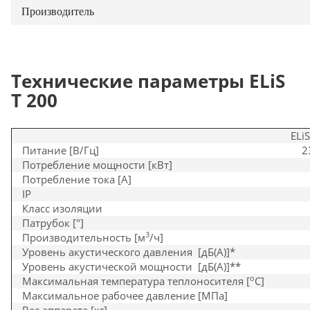
Производитель
Технические параметры ELiS
T 200
ELi
Питание [В/Гц]
2
Потребление мощности [кВт]
Потребление тока [A]
IP
Класс изоляции
Патрубок ["]
3
Производительность [м
/ч]
Уровень акустического давления [дБ(A)]*
Уровень акустической мощности [дБ(A)]**
o
Максимальная температура теплоносителя [
C]
Максимальное рабочее давление [МПа]