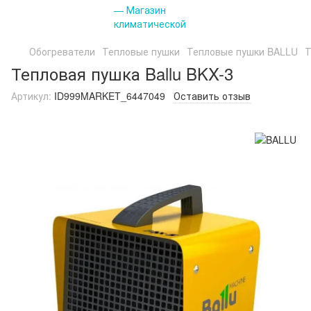
Обогреватели
Тепловые пушки
Тепловые пушки BALLU
Т
Тепловая пушка Ballu BKX-3
Артикул:
ID999MARKET_6447049
Оставить отзыв