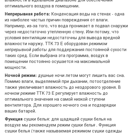
оптимального воздуха в помещении.
Непрерывная работа:
Конденсация воды на стенах - одна
из наиболее частых причин повреждения от влаги.
Например, из-за того, что вода проникает в подвал снаружи
через недостаточно утепленную стену. Или потому, что
условия вентиляции недостаточны для вывода вредной
влажности наружу. TTK 73 E оборудован
режимом
непрерывной работы
для поддержания постоянной сухости
таких сред. Если выбрана эта программа, воздух в
помещении постоянно осушается на максимальной
мощности.
Ночной режим:
душные ночи летом могут лишить вас сна.
Помимо влаги, выделяемой при дыхании, потоотделение
также увеличивает влажность до нездорового уровня. В
ночном режиме
TTK 73 E регулирует влажность до
оптимального значения на самой низкой ступени
вентилятора. Для хорошего ночного сна и подзарядки
ваших батарей.
Функция
сушки белья: для щадящей сушки белья на
воздухе мы рекомендуем
режим сушки белья
. Функция
сушки белья (также называемая режимом сушки одежды