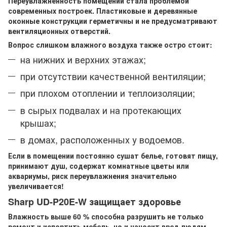
Переувлажненность помещений стала проблемой
современных построек. Пластиковые и деревянные
оконные конструкции герметичны и не предусматривают
вентиляционных отверстий.
Вопрос слишком влажного воздуха также остро стоит:
на нижних и верхних этажах;
при отсутствии качественной вентиляции;
при плохом отоплении и теплоизоляции;
в сырых подвалах и на протекающих
крышах;
в домах, расположенных у водоемов.
Если в помещении постоянно сушат белье, готовят пищу,
принимают душ, содержат комнатные цветы или
аквариумы, риск переувлажнения значительно
увеличивается!
Sharp UD-P20E-W защищает здоровье
Влажность выше 60 % способна разрушить не только
ремонт и испортить мебель, но и наносит вред людям.