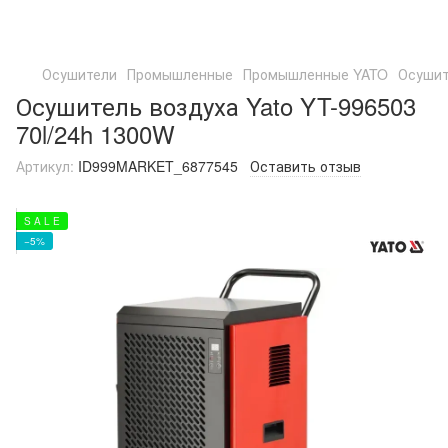
Осушители
Промышленные
Промышленные YATO
Осушит
Осушитель воздуха Yato YT-996503
70l/24h 1300W
Артикул:
ID999MARKET_6877545
Оставить отзыв
S A L E
−5%