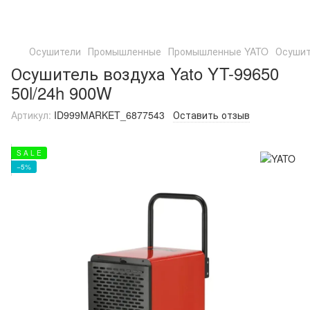
Осушители
Промышленные
Промышленные YATO
Осушит
Осушитель воздуха Yato YT-99650
50l/24h 900W
Артикул:
ID999MARKET_6877543
Оставить отзыв
S A L E
−5%