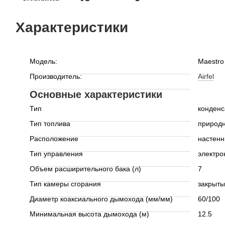
Характеристики
Модель:
Maestro
Производитель:
Airfel
Основные характеристики
Тип
конден
Тип топлива
природн
Расположение
настен
Тип управления
электр
Объем расширительного бака (л)
7
Тип камеры сгорания
закрыт
Диаметр коаксиального дымохода (мм/мм)
60/100
Минимальная высота дымохода (м)
12.5