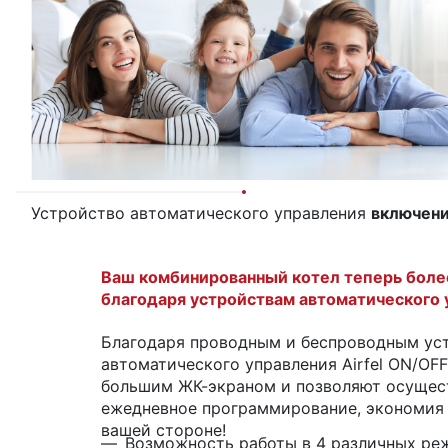
Устройство автоматического управления
включен
Ваш комбинированный котел теперь боле
благодаря устройствам автоматического у
Благодаря проводным и беспроводным ус
автоматического управления Airfel ON/OF
большим ЖК-экраном и позволяют осущес
ежедневное программирование, экономия 
вашей стороне!
Возможность работы в 4 различных ре