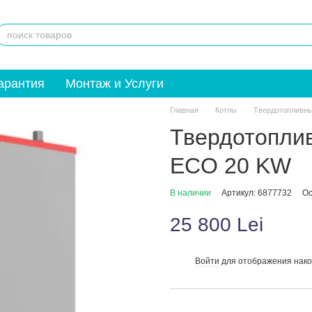
арантия
Монтаж и Услуги
Главная
Котлы
Твердотопливны
Твердотопли
ECO 20 KW
В наличии
Артикул: 6877732
Ос
25 800 Lei
Войти
для отображения нако
%