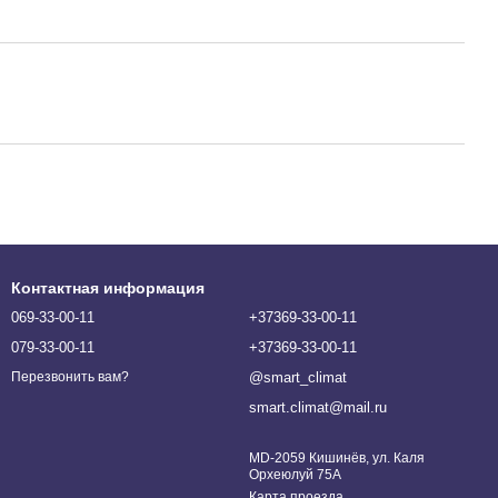
Контактная информация
069-33-00-11
+37369-33-00-11
079-33-00-11
+37369-33-00-11
@smart_climat
Перезвонить вам?
smart.climat@mail.ru
MD-2059 Кишинёв, ул. Каля
Орхеюлуй 75A
Карта проезда