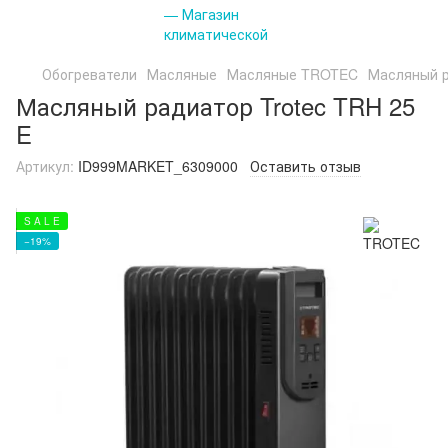
Обогреватели
Масляные
Масляные TROTEC
Масляный р
Масляный радиатор Trotec TRH 25
E
Артикул:
ID999MARKET_6309000
Оставить отзыв
S A L E
−19%