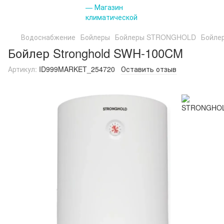
Водоснабжение
Бойлеры
Бойлеры STRONGHOLD
Бойле
Бойлер Stronghold SWH-100CM
Артикул:
ID999MARKET_254720
Оставить отзыв