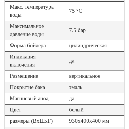
Макс. температура
75 °
C
воды
Максимальное
7.5 бар
давление воды
Форма бойлера
цилиндрическая
Индикация
да
включения
Размещение
вертикальное
Покрытие бака
эмаль
Магниевый анод
да
Цвет
белый
размеры (В
x
Ш
x
Г)
930
x
400
x
400 мм