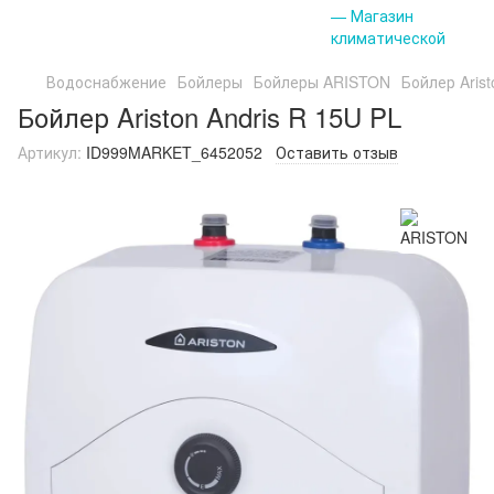
Водоснабжение
Бойлеры
Бойлеры ARISTON
Бойлер Arist
Бойлер Ariston Andris R 15U PL
Артикул:
ID999MARKET_6452052
Оставить отзыв