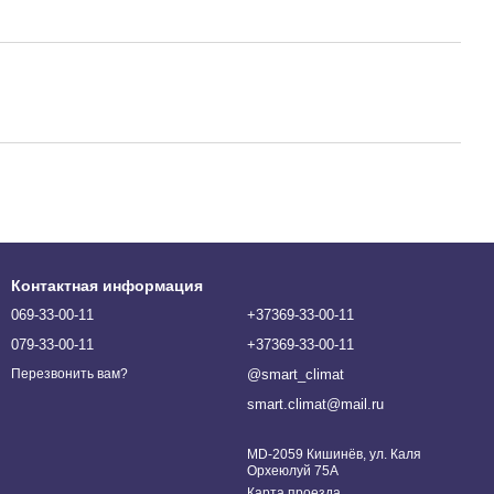
Контактная информация
069-33-00-11
+37369-33-00-11
079-33-00-11
+37369-33-00-11
@smart_climat
Перезвонить вам?
smart.climat@mail.ru
MD-2059 Кишинёв, ул. Каля
Орхеюлуй 75A
Карта проезда