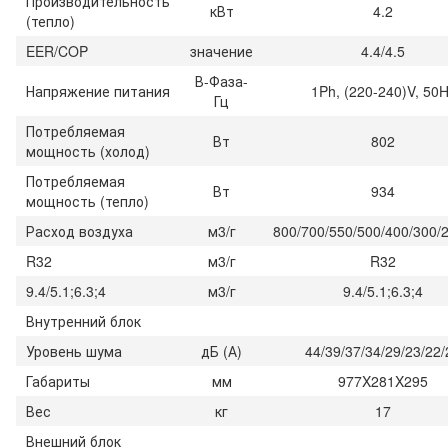
Производительность
кВт
4.2
(тепло)
EER/COP
значение
4.4/4.5
В-Фаза-
Напряжение питания
1Ph, (220-240)V, 50
Гц
Потребляемая
Вт
802
мощность (холод)
Потребляемая
Вт
934
мощность (тепло)
Расход воздуха
м3/г
800/700/550/500/400/300/
R32
м3/г
R32
9.4/5.1;6.3;4
м3/г
9.4/5.1;6.3;4
Внутренний блок
Уровень шума
дБ (А)
44/39/37/34/29/23/22/
Габариты
мм
977X281X295
Вес
кг
17
Внешний блок