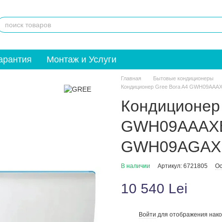
арантия
Монтаж и Услуги
Главная
Бытовые кондиционеры
Кондиционер Gree Bora A4 GWH09AA
Кондиционер 
GWH09AAAXB
GWH09AGAX
В наличии
Артикул: 6721805
Ос
10 540 Lei
Войти
для отображения нако
%