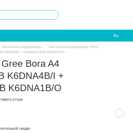
Ru
Настенные кондиционеры
Настенные кондиционеры GREE
AXB K6DNA4B/I + GWH09AGAXB K6DNA1B/O
Gree Bora A4
 K6DNA4B/I +
B K6DNA1B/O
тавить отзыв
пительной скидки