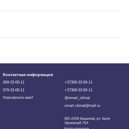
Контактная информация
069-33-00-11
+37369-33-00-11
079-33-00-11
+37369-33-00-11
@smart_climat
Перезвонить вам?
smart.climat@mail.ru
MD-2059 Кишинёв, ул. Каля
Орхеюлуй 75A
Карта проезда