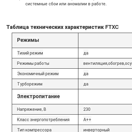
системные сбои или аномалии в работе.
Таблица технических характеристик FTXC
Режимы
Тихий режим
да
Режимы работы
вентиляция,обогрев,ос
Экономичный режим
да
Турборежим
да
Электропитание
Напряжение, В
230
Класс энергопотребления
A++
Тип компрессора
инверторный