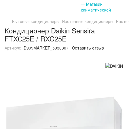
Бытовые кондиционеры
Настенные кондиционеры
Насте
Кондиционер Daikin Sensira
FTXС25E / RXC25E
Артикул:
ID999MARKET_5930307
Оставить отзыв