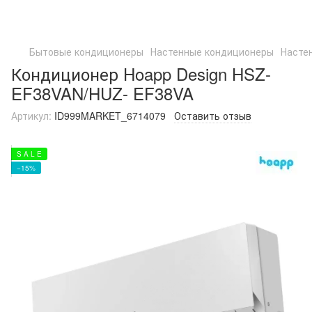
Бытовые кондиционеры
Настенные кондиционеры
Насте
Кондиционер Hoapp Design HSZ-
EF38VAN/HUZ- EF38VA
Артикул:
ID999MARKET_6714079
Оставить отзыв
S A L E
−15%