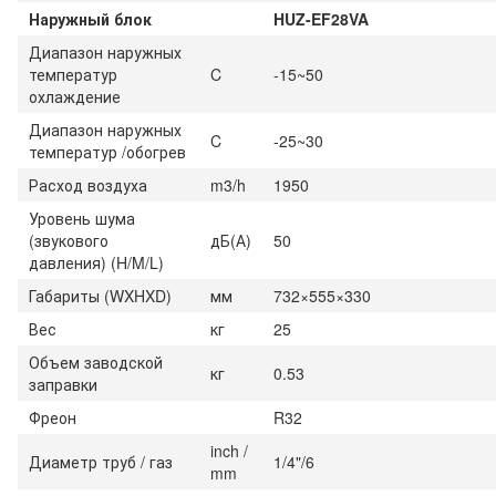
Наружный блок
HUZ-EF28VA
Диапазон наружных
температур
C
-15~50
охлаждение
Диапазон наружных
C
-25~30
температур /обогрев
Расход воздуха
m3/h
1950
Уровень шума
(звукового
дБ(А)
50
давления) (H/M/L)
Габариты (WXHXD)
мм
732×555×330
Вес
кг
25
Объем заводской
кг
0.53
заправки
Фреон
R32
inch /
Диаметр труб / газ
1/4"/6
mm