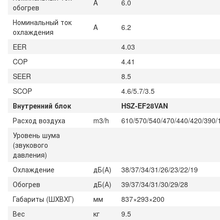
A
6.0
обогрев
Номинальный ток
A
6.2
охлаждения
EER
4.03
COP
4.41
SEER
8.5
SCOP
4.6/5.7/3.5
Внутренний блок
HSZ-EF28VAN
Расход воздуха
m3/h
610/570/540/470/440/420/390/
Уровень шума
(звукового
давления)
Охлаждение
дБ(А)
38/37/34/31/26/23/22/19
Обогрев
дБ(А)
39/37/34/31/30/29/28
Габариты (ШXВXГ)
мм
837×293×200
Вес
кг
9.5