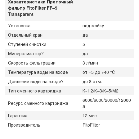
Характеристики Проточный
фильтр FitoFilter FF–5
Transparent
Установка
под мойку
Отдельный кран
да
Ступеней очистки
5
Минерализатор?
да
Cкорость фильтрации
3 л/мин
Температура воды на входе
от +5 до +40 °С
Давление воды на входе?
до 8 атм.
Тип сменного картриджа
К-1.2/К–3/К–5/M2
6000/6000/20000/12000
Ресурс сменного картриджа
л
Гарантия
12 мес.
Производитель
FitoFilter