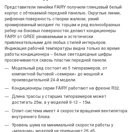
Представители линейки FAIRY получили глянцевый белый
корпус с обтекаемой передней панелью. Округлые линии,
рифленая поверхность створки жалюзи, узкий
хромированный молдинг по торцам и ряд волнообразных
ребер на боковых поверхностях делают кондиционеры
FAIRY от GREE узнаваемыми и эстетически
привлекательными для любых стилей интерьеров.
Индикация рабочей температуры видна только во время
работы кондиционера – белые светодиодные цифры
просвечиваются сквозь пластик передней панели.
Модельный ряд состоит из 5 типоразмеров, от
компактной бытовой «семерки» до мощной и
производительной 24-й модели.
Кондиционеры серии FAIRY работают на фреоне R32.
Длина трассы у старших типоразмеров может
достигать 25м, а у моделей 9-12 – 15м.
Сплит-система имеет 4 скорости вращения вентилятора
внутреннего блока.
Уровень шума на минимальной скорости работы у
«младших» моделей не превышает 26 дБ.