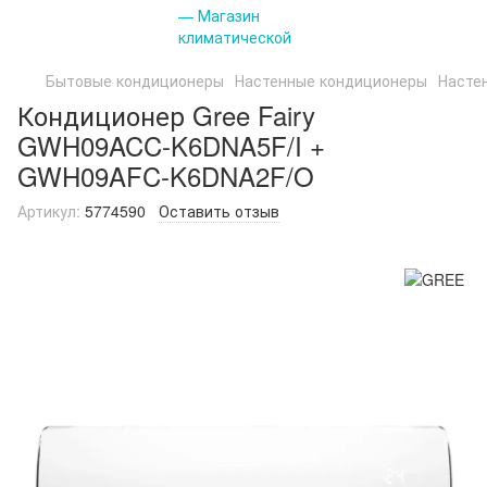
Бытовые кондиционеры
Настенные кондиционеры
Насте
Кондиционер Gree Fairy
GWH09ACC-K6DNA5F/I +
GWH09AFC-K6DNA2F/O
Артикул:
5774590
Оставить отзыв