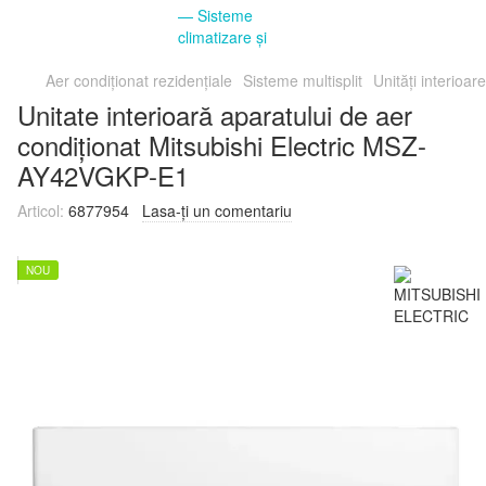
Aer condiționat rezidențiale
Sisteme multisplit
Unități interioare
Unitate interioară aparatului de aer
condiționat Mitsubishi Electric MSZ-
AY42VGKP-E1
Articol:
6877954
Lasa-ți un comentariu
NOU