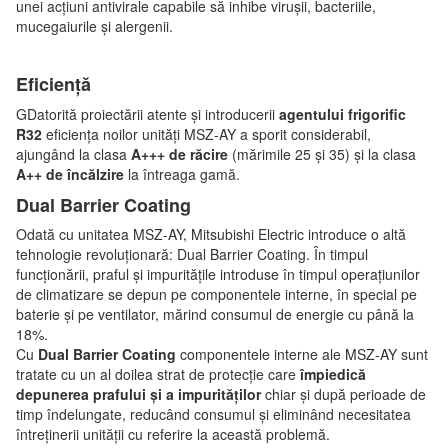
unei acțiuni antivirale capabile să inhibe virușii, bacteriile,
mucegaiurile și alergenii.
Eficiență
GDatorită proiectării atente și introducerii
agentului frigorific
R32
eficiența noilor unități MSZ-AY a sporit considerabil,
ajungând la clasa
A+++ de răcire
(mărimile 25 și 35) și la clasa
A++ de încălzire
la întreaga gamă.
Dual Barrier Coating
Odată cu unitatea MSZ-AY, Mitsubishi Electric introduce o altă
tehnologie revoluționară: Dual Barrier Coating. În timpul
funcționării, praful și impuritățile introduse în timpul operațiunilor
de climatizare se depun pe componentele interne, în special pe
baterie și pe ventilator, mărind consumul de energie cu până la
18%.
Cu
Dual Barrier Coating
componentele interne ale MSZ-AY sunt
tratate cu un al doilea strat de protecție care
împiedică
depunerea prafului și a impurităților
chiar și după perioade de
timp îndelungate, reducând consumul și eliminând necesitatea
întreținerii unității cu referire la această problemă.