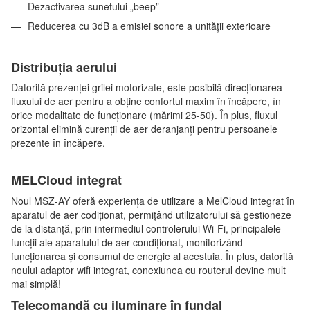
Dezactivarea sunetului „beep”
Reducerea cu 3dB a emisiei sonore a unității exterioare
Distribuția aerului
Datorită prezenței grilei motorizate, este posibilă direcționarea
fluxului de aer pentru a obține confortul maxim în încăpere, în
orice modalitate de funcționare (mărimi 25-50). În plus, fluxul
orizontal elimină curenții de aer deranjanți pentru persoanele
prezente în încăpere.
MELCloud integrat
Noul MSZ-AY oferă experiența de utilizare a MelCloud integrat în
aparatul de aer codiționat, permițând utilizatorului să gestioneze
de la distanță, prin intermediul controlerului Wi-Fi, principalele
funcții ale aparatului de aer condiționat, monitorizând
funcționarea și consumul de energie al acestuia. În plus, datorită
noului adaptor wifi integrat, conexiunea cu routerul devine mult
mai simplă!
Telecomandă cu iluminare în fundal