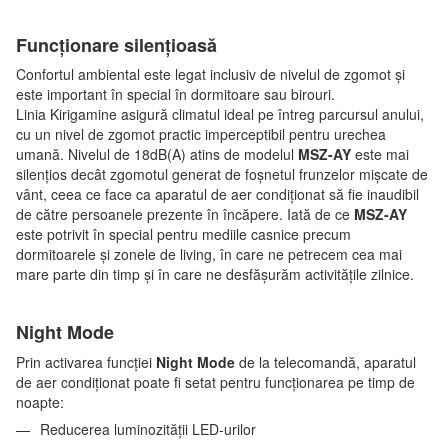
Funcționare silențioasă
Confortul ambiental este legat inclusiv de nivelul de zgomot și
este important în special în dormitoare sau birouri.
Linia Kirigamine asigură climatul ideal pe întreg parcursul anului,
cu un nivel de zgomot practic imperceptibil pentru urechea
umană. Nivelul de 18dB(A) atins de modelul
MSZ-AY
este mai
silențios decât zgomotul generat de foșnetul frunzelor mișcate de
vânt, ceea ce face ca aparatul de aer condiționat să fie inaudibil
de către persoanele prezente în încăpere. Iată de ce
MSZ-AY
este potrivit în special pentru mediile casnice precum
dormitoarele și zonele de living, în care ne petrecem cea mai
mare parte din timp și în care ne desfășurăm activitățile zilnice.
Night Mode
Prin activarea funcției
Night Mode
de la telecomandă, aparatul
de aer condiționat poate fi setat pentru funcționarea pe timp de
noapte:
Reducerea luminozității LED-urilor